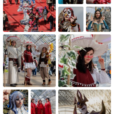
Rund 40 % der MCC-Besucher:innen tragen ein Cosplay
Kostüm.
48 % sind Stammbesucher:innen, 26 % sind
Erstbesucher:innen
478 Aussteller:innen
aus 29 Ländern (Verlage,
Hersteller:innen, Händler:innen, Künstler:innen)
Rund
150 Veranstaltungen
z.B. Workshops, Signierstunden,
Vorträge, How to draws, Interviews
Ausstellungsbereiche:
Manga, Comic, Anime, Cosplay- &
Zeichenzubehör, Games, Mode, Merchandise
Nächste Veranstaltungen:
vom 18. - 21. März 2027
vom 23. - 26. März 2028