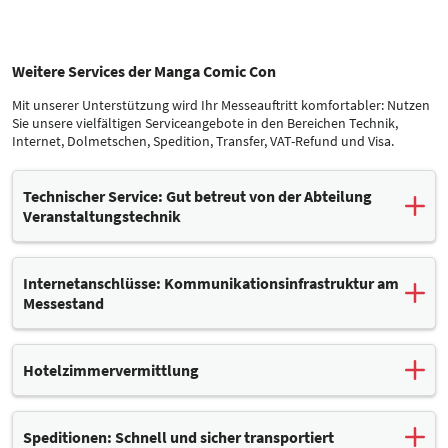
Weitere Services der Manga Comic Con
Mit unserer Unterstützung wird Ihr Messeauftritt komfortabler: Nutzen
Sie unsere vielfältigen Serviceangebote in den Bereichen Technik,
Internet, Dolmetschen, Spedition, Transfer, VAT-Refund und Visa.
Technischer Service: Gut betreut von der Abteilung
Veranstaltungstechnik
Bei technischen und sicherheitsrelevanten Fragen betreut Sie
unsere Abteilung Veranstaltungstechnik (VT). Unsere Kollegen
Internetanschlüsse: Kommunikationsinfrastruktur am
beraten Aussteller und Standbauer vor, während und nach der
Messestand
Messe.
Auf dem Messegelände steht Ihnen eine moderne Informations-
und Kommunikationsinfrastruktur zur Verfügung. Unter anderem
Hotelzimmervermittlung
bieten wir Ihnen kabelgebundene Internetanschlüsse in den
Messehallen – mit hoher Bandbreite und Verfügbarkeit. Bestellen
Leipziger Messe
Sie diesen Service einfach bequem in Ihrem Kundenkonto.
Speditionen: Schnell und sicher transportiert
Hinweis:
Um an Ihrem kabelgebundenen Internetanschluss einen