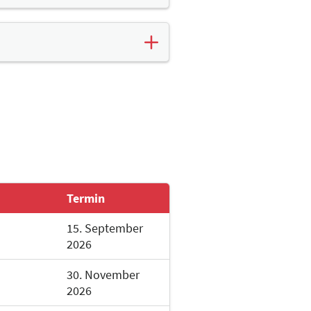
 und Cosplay
e Bühnen durch Partner:innen
:innen der Manga Comic Con
Veranstaltungen der Manga
beiten
Termin
15. September
2026
le 4)
30. November
2026