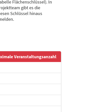
abelle Flächenschlüssel). In
jektteam gibt es die
diesen Schlüssel hinaus
melden.
ximale Veranstaltungsanzahl
f steht ein Flügel bereit)
rbuch, Hörspiel, Podcast
rbuch, Hörspiel, Podcast
en, Cosplay-Wettbewerbe