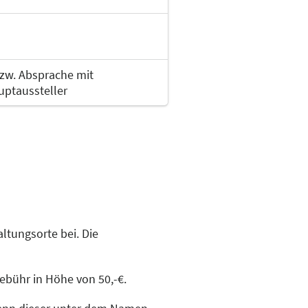
e Erwachsene
zw. Absprache mit
uptaussteller
ntasy, Science Fiction oder
ltungsorte bei. Die
ziger Buchmesse
ebühr in Höhe von 50,-€.
em Schwerpunkt Europa