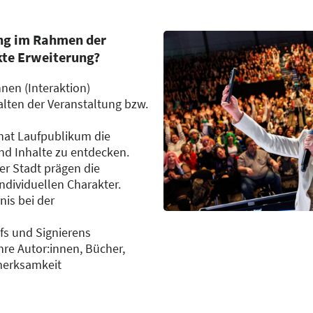
ung im Rahmen der
kte Erweiterung?
nnen (Interaktion)
lten der Veranstaltung bzw.
 hat Laufpublikum die
d Inhalte zu entdecken.
er Stadt prägen die
ndividuellen Charakter.
is bei der
fs und Signierens
Ihre Autor:innen, Bücher,
merksamkeit