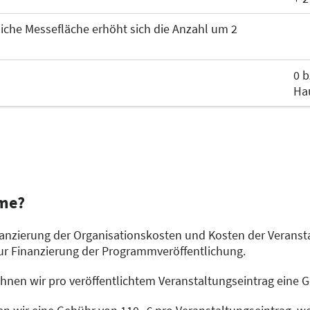
zliche Messefläche erhöht sich die Anzahl um 2
hne mit Veranstaltungen für Kinder, Jugendliche und jung
0 b
Ha
ne für alle Veranstaltungen aus dem Bereich Phantastik, Fa
rror
letristikbühne für junge Erwachsene
hme?
inanzierung der Organisationskosten und Kosten der Veransta
r Finanzierung der Programmveröffentlichung.
traler Signierbereich für alle Signierstunden auf der Leip
hnen wir pro veröffentlichtem Veranstaltungseintrag eine G
hne für Veranstaltungen zu internationalen Themen mit d