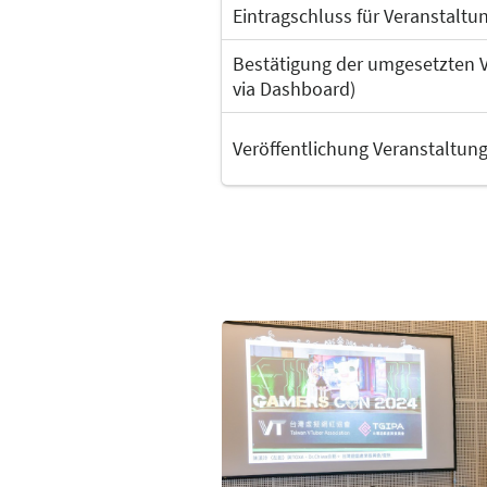
(bisher: Forum
Eintragschluss für Veranstaltu
Sachbuch)
Bestätigung der umgesetzten Ve
Halle 2: Forum
via Dashboard)
Sachbuch: Wissen
(bisher: Forum
Veröffentlichung Veranstaltun
Sachbuch +
Wissenschaft)
ak
Halle 4: Forum
Ra
Literaturlandschaft
(bisher: Forum
Literatur)
Halle 4: Forum
Sachbuch
Halle 5: Forum
Lesereise
(bisher: Forum