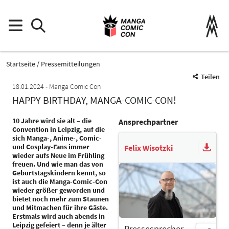
Startseite
Pressemitteilungen
Teilen
18.01.2024
Manga Comic Con
HAPPY BIRTHDAY, MANGA-COMIC-CON!
10 Jahre wird sie alt – die
Ansprechpartner
Convention in Leipzig, auf die
sich Manga-, Anime-, Comic-
und Cosplay-Fans immer
Felix Wisotzki
wieder aufs Neue im Frühling
freuen. Und wie man das von
Geburtstagskindern kennt, so
ist auch die Manga-Comic-Con
wieder größer geworden und
bietet noch mehr zum Staunen
und Mitmachen für ihre Gäste.
Erstmals wird auch abends in
Leipzig gefeiert – denn je älter
Pressesprecher