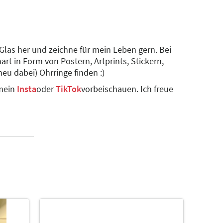
 Glas her und zeichne für mein Leben gern. Bei
art in Form von Postern, Artprints, Stickern,
neu dabei) Ohrringe finden :)
 mein
Insta
oder
TikTok
vorbeischauen. Ich freue