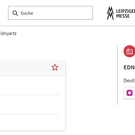
Ednyartz
EDN
Deut