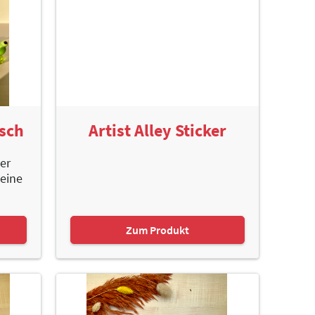
osch
Artist Alley Sticker
er
deine
Zum Produkt