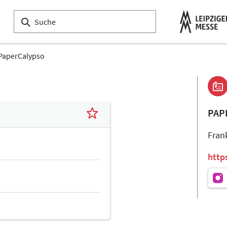
PaperCalypso
PAP
Fran
http