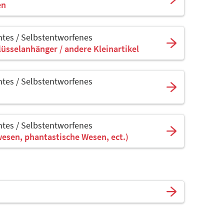
en
tes / Selbstentworfenes
lüsselanhänger / andere Kleinartikel
tes / Selbstentworfenes
tes / Selbstentworfenes
wesen, phantastische Wesen, ect.)