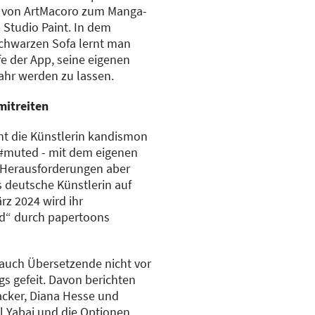
p von ArtMacoro zum Manga-
Studio Paint. In dem
Schwarzen Sofa lernt man
fe der App, seine eigenen
hr werden zu lassen.
mitreiten
ht die Künstlerin kandismon
„#muted - mit dem eigenen
 Herausforderungen aber
 deutsche Künstlerin auf
rz 2024 wird ihr
d“ durch papertoons
auch Übersetzende nicht vor
s gefeit. Davon berichten
acker, Diana Hesse und
l Yabai und die Optionen