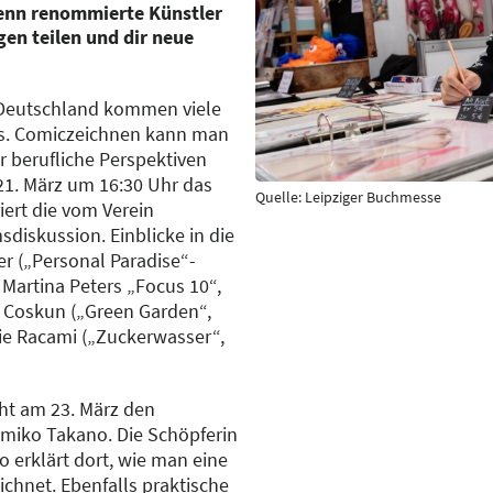
wenn renommierte Künstler
en teilen und dir neue
s Deutschland kommen viele
s. Comiczeichnen kann man
r berufliche Perspektiven
21. März um 16:30 Uhr das
Quelle: Leipziger Buchmesse
ert die vom Verein
diskussion. Einblicke in die
r („Personal Paradise“-
 Martina Peters „Focus 10“,
n Coskun („Green Garden“,
wie Racami („Zuckerwasser“,
cht am 23. März den
miko Takano. Die Schöpferin
erklärt dort, wie man eine
chnet. Ebenfalls praktische