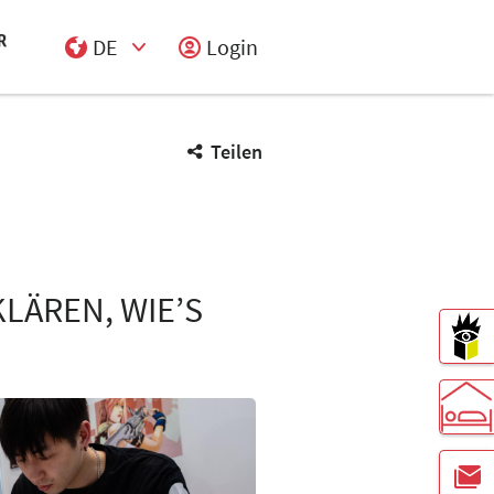
DE
Login
Select Input
Teilen
LÄREN, WIE’S