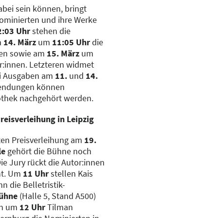
dabei sein können, bringt
ominierten und ihre Werke
2:03 Uhr
stehen die
m
14. März
um
11:05 Uhr
die
nen sowie am
15. März
um
or:innen. Letzteren widmet
ei Ausgaben am
11.
und
14.
Sendungen können
othek nachgehört werden.
reisverleihung in Leipzig
ten Preisverleihung am
19.
le
gehört die Bühne noch
ie Jury rückt die Autor:innen
ht. Um
11 Uhr
stellen Kais
 die Belletristik-
ühne
(Halle 5, Stand A500)
en um
12 Uhr
Tilman