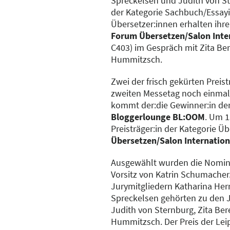
Spreckelsen und Judith von St
der Kategorie Sachbuch/Essayi
Übersetzer:innen erhalten ih
Forum Übersetzen/Salon Inte
C403) im Gespräch mit Zita B
Hummitzsch.
Zwei der frisch gekürten Preis
zweiten Messetag noch einmal
kommt der:die Gewinner:in der K
Bloggerlounge BL:OOM
. Um 1
Preisträger:in der Kategorie 
Übersetzen/Salon Internation
Ausgewählt wurden die Nomini
Vorsitz von Katrin Schumache
Jurymitgliedern Katharina He
Spreckelsen gehörten zu den J
Judith von Sternburg, Zita Be
Hummitzsch. Der Preis der Lei