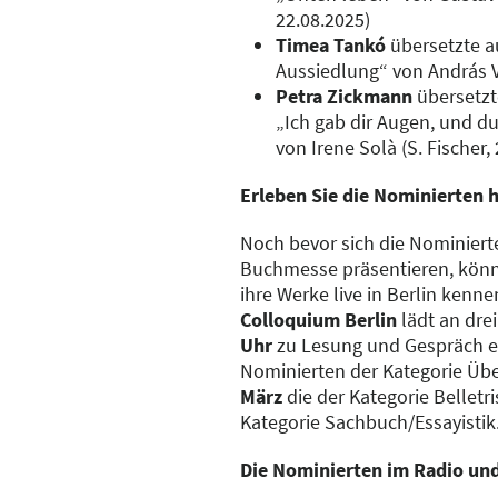
22.08.2025)
Timea Tankó
übersetzte a
Aussiedlung“ von András V
Petra Zickmann
übersetzt
„Ich gab dir Augen, und du 
von Irene Solà (S. Fischer,
Erleben Sie die Nominierten h
Noch bevor sich die Nominierte
Buchmesse präsentieren, könn
ihre Werke live in Berlin kenn
Colloquium Berlin
lädt an dre
Uhr
zu Lesung und Gespräch 
Nominierten der Kategorie Üb
März
die der Kategorie Belletr
Kategorie Sachbuch/Essayistik
Die Nominierten im Radio un