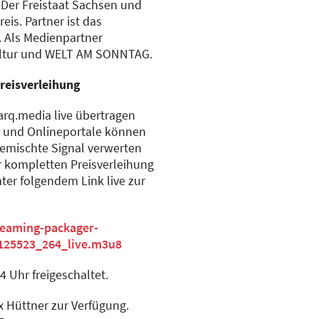
 Der Freistaat Sachsen und
eis. Partner ist das
. Als Medienpartner
ultur und WELT AM SONNTAG.
Preisverleihung
arq.media live übertragen
 und Onlineportale können
gemischte Signal verwerten
 kompletten Preisverleihung
nter folgendem Link live zur
treaming-packager-
125523_264_live.m3u8
4 Uhr freigeschaltet.
x Hüttner zur Verfügung.