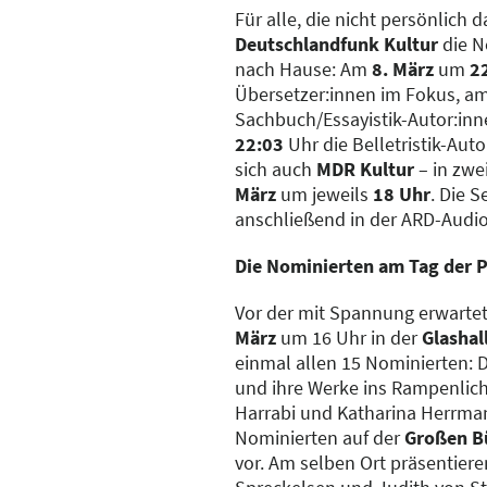
Für alle, die nicht persönlich 
Deutschlandfunk Kultur
die N
nach Hause: Am
8. März
um
2
Übersetzer:innen im Fokus, a
Sachbuch/Essayistik-Autor:in
22:03
Uhr die Belletristik-Aut
sich auch
MDR Kultur
– in zw
März
um jeweils
18 Uhr
. Die 
anschließend in der ARD-Audi
Die Nominierten am Tag der P
Vor der mit Spannung erwarte
März
um 16 Uhr in der
Glashal
einmal allen 15 Nominierten: D
und ihre Werke ins Rampenlic
Harrabi und Katharina Herrmann
Nominierten auf der
Großen B
vor. Am selben Ort präsentier