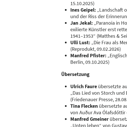
15.10.2025)
Ines Geipel:
„Landschaft 
und der Riss der Erinnerung
Jan Jekal:
„Paranoia in Ho
exilierte Künstler erst ret
1941–1953“ (Matthes & Seit
Ulli Lust:
„Die Frau als M
(Reprodukt, 09.02.2026)
Manfred Pfister:
„Englisch
Berlin, 09.10.2025)
Übersetzung
Ulrich Faure
übersetzte a
„Das Lied von Storch und
(Friedenauer Presse, 28.08
Tina Flecken
übersetzte a
von Auður Ava Ólafsdóttir (
Manfred Gmeiner
überset
„Unten leben“ von Gustavo