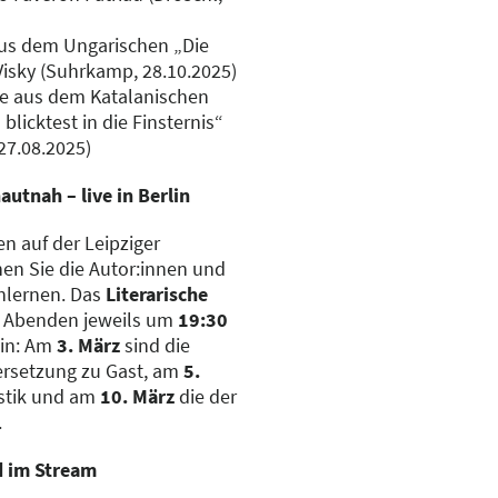
us dem Ungarischen „Die
isky (Suhrkamp, 28.10.2025)
e aus dem Katalanischen
blicktest in die Finsternis“
 27.08.2025)
autnah – live in Berlin
n auf der Leipziger
en Sie die Autor:innen und
enlernen. Das
Literarische
i Abenden jeweils um
19:30
ein: Am
3. März
sind die
ersetzung zu Gast, am
5.
istik und am
10. März
die der
.
d im Stream