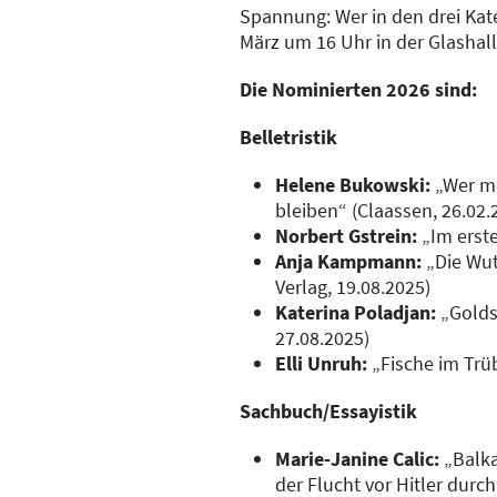
Spannung: Wer in den drei Kat
März um 16 Uhr in der Glasha
Die Nominierten 2026 sind:
Belletristik
Helene Bukowski:
„Wer mö
bleiben“ (Claassen, 26.02.
Norbert Gstrein:
„Im erste
Anja Kampmann:
„Die Wut 
Verlag, 19.08.2025)
Katerina Poladjan:
„Goldst
27.08.2025)
Elli Unruh:
„Fische im Trüb
Sachbuch/Essayistik
Marie-Janine Calic:
„Balka
der Flucht vor Hitler durc