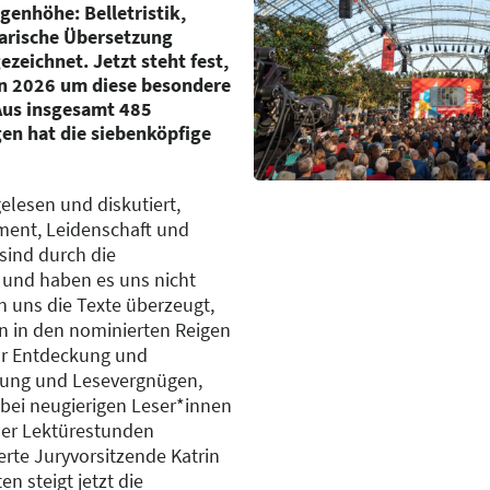
genhöhe: Belletristik,
rarische Übersetzung
zeichnet. Jetzt steht fest,
n 2026 um diese besondere
Aus insgesamt 485
en hat die siebenköpfige
elesen und diskutiert,
ent, Leidenschaft und
sind durch die
 und haben es uns nicht
 uns die Texte überzeugt,
un in den nominierten Reigen
für Entdeckung und
tung und Lesevergnügen,
 bei neugierigen Leser*innen
der Lektürestunden
erte Juryvorsitzende Katrin
n steigt jetzt die