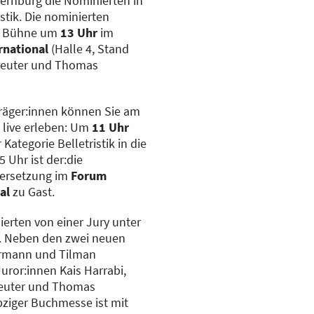
ernburg die Nominierten in
stik. Die nominierten
re Bühne um
13 Uhr
im
rnational
(Halle 4, Stand
ereuter und Thomas
träger:innen können Sie am
 live erleben: Um
11 Uhr
ategorie Belletristik in die
5 Uhr ist der:die
Übersetzung im
Forum
al
zu Gast.
erten von einer Jury unter
r. Neben den zwei neuen
rrmann und Tilman
uror:innen Kais Harrabi,
reuter und Thomas
pziger Buchmesse ist mit