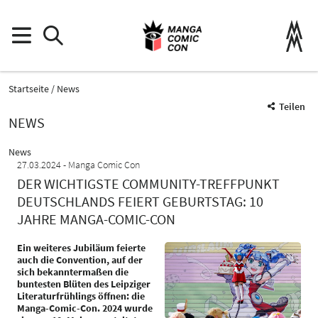
Startseite
News
Teilen
NEWS
News
27.03.2024
Manga Comic Con
DER WICHTIGSTE COMMUNITY-TREFFPUNKT
DEUTSCHLANDS FEIERT GEBURTSTAG: 10
JAHRE MANGA-COMIC-CON
Ein weiteres Jubiläum feierte
auch die Convention, auf der
sich bekanntermaßen die
buntesten Blüten des Leipziger
Literaturfrühlings öffnen: die
Manga-Comic-Con. 2024 wurde