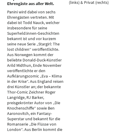
(links) & Privat (rechts)
Ehrengäste aus aller Welt.
Panini wird dabei von sechs
Ehrengästen vertreten. Mit
dabei ist Todd Nauck, welcher
insbesondere für seine
Superheld:innen-Geschichten
bekannt ist und vor kurzem
seine neue Serie „Stargirl: The
lost children“ veröffentlichte.
Aus Norwegen kommt der
beliebte Donald-Duck-Künstler
Arild Midthun, Ende November
veröffentlichte er den
Aufklärungscomic „Eva – Klima
in der Krise“. Aus England reisen
drei Künstler an; der bekannte
Thor-Comic Zeichner Roger
Langridge, RJ Barker,
preisgekrönter Autor von „Die
Knochenschiffe“ sowie Ben
Aaronovitch, ein Fantasy-
Superstar und bekannt für die
Romanserie „Die Flüsse von
London“. Aus Berlin kommt die