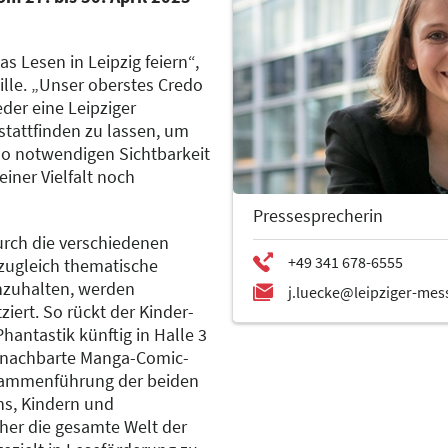
s Lesen in Leipzig feiern“,
ille. „Unser oberstes Credo
der eine Leipziger
tattfinden zu lassen, um
so notwendigen Sichtbarkeit
einer Vielfalt noch
Pressesprecherin
rch die verschiedenen
zugleich thematische
nzuhalten, werden
iert. So rückt der Kinder-
antastik künftig in Halle 3
benachbarte Manga-Comic-
usammenführung der beiden
s, Kindern und
her die gesamte Welt der