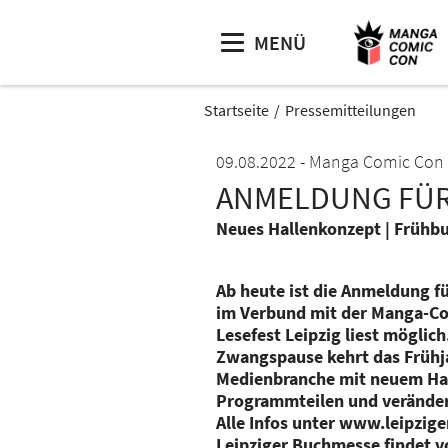
MENÜ
Startseite
Pressemitteilungen
09.08.2022
Manga Comic Con
ANMELDUNG FÜR 
Neues Hallenkonzept | Frühbu
Ab heute ist die Anmeldung f
im Verbund mit der Manga-C
Lesefest Leipzig liest möglic
Zwangspause kehrt das Frühja
Medienbranche mit neuem Hal
Programmteilen und veränder
Alle Infos unter www.leipzig
Leipziger Buchmesse findet vo