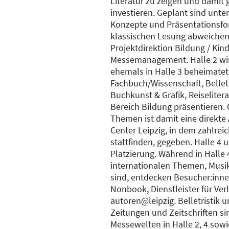
Literatur zu zeigen und damit 
investieren. Geplant sind unt
Konzepte und Präsentationsfo
klassischen Lesung abweichen“
Projektdirektion Bildung / Kin
Messemanagement. Halle 2 wir
ehemals in Halle 3 beheimat
Fachbuch/Wissenschaft, Bellet
Buchkunst & Grafik, Reiseliter
Bereich Bildung präsentieren. 
Themen ist damit eine direkt
Center Leipzig, in dem zahlre
stattfinden, gegeben. Halle 4 
Platzierung. Während in Halle
internationalen Themen, Musik
sind, entdecken Besucher:inne
Nonbook, Dienstleister für Ve
autoren@leipzig. Belletristik
Zeitungen und Zeitschriften si
Messewelten in Halle 2, 4 sow