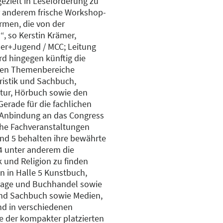
gezielt in Leseförderung zu
er anderem frische Workshop-
rmen, die von der
, so Kerstin Krämer,
der+Jugend / MCC; Leitung
d hingegen künftig die
eten Themenbereiche
ristik und Sachbuch,
atur, Hörbuch sowie den
Gerade für die fachlichen
e Anbindung an das Congress
iche Fachveranstaltungen
und 5 behalten ihre bewährte
 4 unter anderem die
 und Religion zu finden
n in Halle 5 Kunstbuch,
rlage und Buchhandel sowie
 und Sachbuch sowie Medien,
nd in verschiedenen
ie der kompakter platzierten