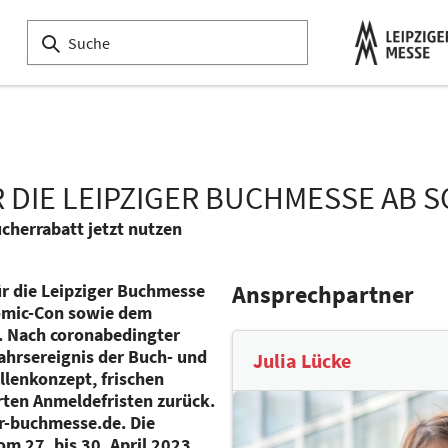
DIE LEIPZIGER BUCHMESSE AB 
cherrabatt jetzt nutzen
ür die Leipziger Buchmesse
Ansprechpartner
omic-Con sowie dem
h. Nach coronabedingter
hrsereignis der Buch- und
Julia Lücke
lenkonzept, frischen
ten Anmeldefristen zurück.
er-buchmesse.de. Die
m 27. bis 30. April 2023