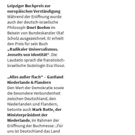
Leipziger Buchpreis zur
europäischen Verständigung
Während der Eröffnung wurde
auch der deutsch-israelische
Philosoph
Omri Boehm
im
Beisein von Bundeskanzler Olaf
Scholz ausgezeichnet. Er erhielt
den Preis für sein Buch
„Radikaler Universalismus.
Jenseits von Identität“
. Die
Laudatio sprach die französisch-
israelische Soziologin Eva Illouz.
„Alles außer flach“ – Gastland
Niederlande & Flandern
Den Wert der Demokratie sowie
die besondere Verbundenheit
zwischen Deutschland, den
Niederlanden und Flandern,
betonte auch
Mark Rutte, der
Ministerpräsident der
Niederlande
, im Rahmen der
Eröffnung der Buchmesse: „Für
uns ist Deutschland das Land