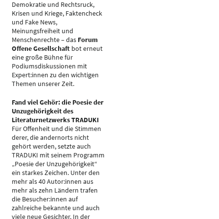
Demokratie und Rechtsruck,
Krisen und Kriege, Faktencheck
und Fake News,
Meinungsfreiheit und
Menschenrechte – das
Forum
Offene Gesellschaft
bot erneut
eine große Bühne für
Podiumsdiskussionen mit
Expert:innen zu den wichtigen
Themen unserer Zeit.
Fand viel Gehör: die Poesie der
Unzugehörigkeit des
Literaturnetzwerks TRADUKI
Für Offenheit und die Stimmen
derer, die andernorts nicht
gehört werden, setzte auch
TRADUKI mit seinem Programm
„Poesie der Unzugehörigkeit“
ein starkes Zeichen. Unter den
mehr als 40 Autor:innen aus
mehr als zehn Ländern trafen
die Besucher:innen auf
zahlreiche bekannte und auch
viele neue Gesichter. In der