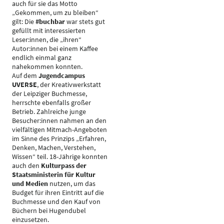
auch für sie das Motto
„Gekommen, um zu bleiben“
gilt: Die
#buchbar
war stets gut
gefüllt mit interessierten
Leser:innen, die „ihren“
Autor:innen bei einem Kaffee
endlich einmal ganz
nahekommen konnten.
Auf dem
Jugendcampus
UVERSE
, der Kreativwerkstatt
der Leipziger Buchmesse,
herrschte ebenfalls großer
Betrieb. Zahlreiche junge
Besucher:innen nahmen an den
vielfältigen Mitmach-Angeboten
im Sinne des Prinzips „Erfahren,
Denken, Machen, Verstehen,
Wissen“ teil. 18-Jährige konnten
auch den
Kulturpass der
Staatsministerin für Kultur
und Medien
nutzen, um das
Budget für ihren Eintritt auf die
Buchmesse und den Kauf von
Büchern bei Hugendubel
einzusetzen.