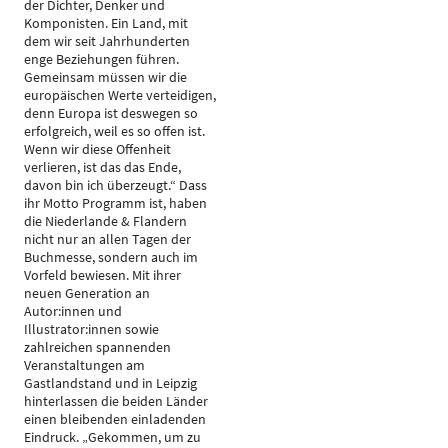
der Dichter, Denker und
Komponisten. Ein Land, mit
dem wir seit Jahrhunderten
enge Beziehungen führen.
Gemeinsam müssen wir die
europäischen Werte verteidigen,
denn Europa ist deswegen so
erfolgreich, weil es so offen ist.
Wenn wir diese Offenheit
verlieren, ist das das Ende,
davon bin ich überzeugt.“ Dass
ihr Motto Programm ist, haben
die Niederlande & Flandern
nicht nur an allen Tagen der
Buchmesse, sondern auch im
Vorfeld bewiesen. Mit ihrer
neuen Generation an
Autor:innen und
Illustrator:innen sowie
zahlreichen spannenden
Veranstaltungen am
Gastlandstand und in Leipzig
hinterlassen die beiden Länder
einen bleibenden einladenden
Eindruck. „Gekommen, um zu