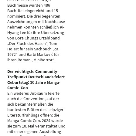
Buchmesse wurden 486
Buchtitel eingereicht und 15
nominiert. Die drei begehrten
Auszeichnungen mit Nachhause
nehmen konnten schließlich Ki-
Hyang Lee für ihre Übersetzung
von Bora Chungs Erzählband
„Der Fluch des Hasen“, Tom
Holert für sein Sachbuch „ca.
1972” und Barbi Marković für
ihren Roman „Minihorror“.
Der wichtigste Community-
Treffpunkt Deutschlands feiert
Geburtstag: 10 Jahre Manga-
Comic-Con
Ein weiteres Jubiläum feierte
auch die Convention, auf der
sich bekanntermaßen die
buntesten Blüten des Leipziger
Literaturfrühlings öffnen: die
Manga-Comic-Con. 2024 wurde
sie zum 10. Mal veranstaltet und
mit einer eigenen Ausstellung