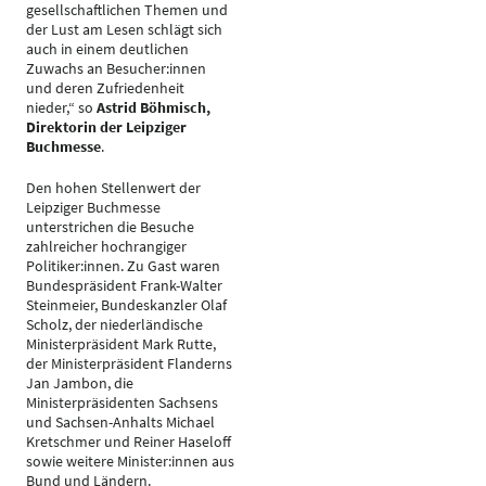
gesellschaftlichen Themen und
der Lust am Lesen schlägt sich
auch in einem deutlichen
Zuwachs an Besucher:innen
und deren Zufriedenheit
nieder,“ so
Astrid Böhmisch,
Direktorin der Leipziger
Buchmesse
.
Den hohen Stellenwert der
Leipziger Buchmesse
unterstrichen die Besuche
zahlreicher hochrangiger
Politiker:innen. Zu Gast waren
Bundespräsident Frank-Walter
Steinmeier, Bundeskanzler Olaf
Scholz, der niederländische
Ministerpräsident Mark Rutte,
der Ministerpräsident Flanderns
Jan Jambon, die
Ministerpräsidenten Sachsens
und Sachsen-Anhalts Michael
Kretschmer und Reiner Haseloff
sowie weitere Minister:innen aus
Bund und Ländern.