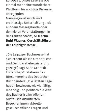
Europas größtes Lesefest bot
einmal mehr eine wunderbare
Plattform für wichtige Diskurse,
anregenden
Meinungsaustausch und
erstklassige Unterhaltung – ob
auf dem Messegelände oder
den vielen Veranstaltungen in
der ganzen Stadt“, so
Martin
Buhl-Wagner, Geschäftsführer
der Leipziger Messe
.
„Die Leipziger Buchmesse hat
sich erneut als ein Ort der Lese-
und Demokratiebegeisterung
gezeigt", sagt Karin Schmidt-
Friderichs, Vorsteherin des
Börsenvereins des Deutschen
Buchhandels. „Die letzten Tage
haben bewiesen, wie vielfältig,
lebendig und politisch die Welt
des Buches ist. Im offenen
Austausch diskutierten
Besucher:innen aktuelle
gesellschaftliche Fragen und