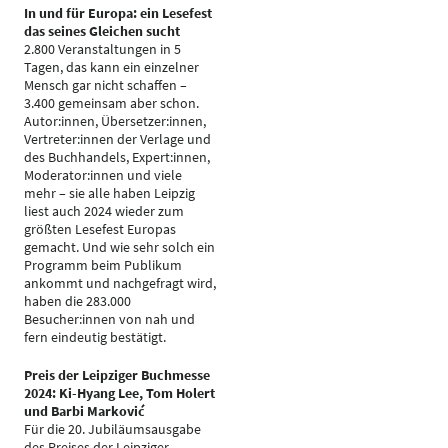
In und für Europa: ein Lesefest
das seines Gleichen sucht
2.800 Veranstaltungen in 5
Tagen, das kann ein einzelner
Mensch gar nicht schaffen –
3.400 gemeinsam aber schon.
Autor:innen, Übersetzer:innen,
Vertreter:innen der Verlage und
des Buchhandels, Expert:innen,
Moderator:innen und viele
mehr – sie alle haben Leipzig
liest auch 2024 wieder zum
größten Lesefest Europas
gemacht. Und wie sehr solch ein
Programm beim Publikum
ankommt und nachgefragt wird,
haben die 283.000
Besucher:innen von nah und
fern eindeutig bestätigt.
Preis der Leipziger Buchmesse
2024: Ki-Hyang Lee, Tom Holert
und Barbi Marković
Für die 20. Jubiläumsausgabe
des Preises der Leipziger