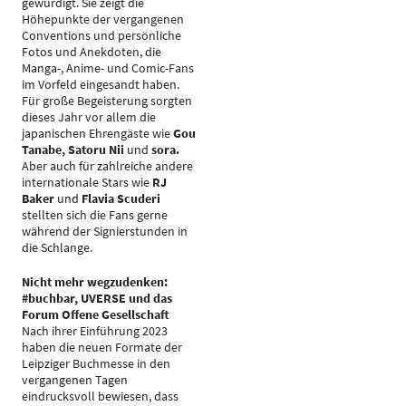
gewürdigt. Sie zeigt die
Höhepunkte der vergangenen
Conventions und persönliche
Fotos und Anekdoten, die
Manga-, Anime- und Comic-Fans
im Vorfeld eingesandt haben.
Für große Begeisterung sorgten
dieses Jahr vor allem die
japanischen Ehrengäste wie
Gou
Tanabe, Satoru Nii
und
sora.
Aber auch für zahlreiche andere
internationale Stars wie
RJ
Baker
und
Flavia Scuderi
stellten sich die Fans gerne
während der Signierstunden in
die Schlange.
Nicht mehr wegzudenken:
#buchbar, UVERSE und das
Forum Offene Gesellschaft
Nach ihrer Einführung 2023
haben die neuen Formate der
Leipziger Buchmesse in den
vergangenen Tagen
eindrucksvoll bewiesen, dass