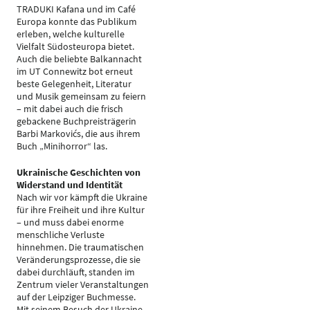
TRADUKI Kafana und im Café
Europa konnte das Publikum
erleben, welche kulturelle
Vielfalt Südosteuropa bietet.
Auch die beliebte Balkannacht
im UT Connewitz bot erneut
beste Gelegenheit, Literatur
und Musik gemeinsam zu feiern
– mit dabei auch die frisch
gebackene Buchpreisträgerin
Barbi Markovićs, die aus ihrem
Buch „Minihorror“ las.
Ukrainische Geschichten von
Widerstand und Identität
Nach wir vor kämpft die Ukraine
für ihre Freiheit und ihre Kultur
– und muss dabei enorme
menschliche Verluste
hinnehmen. Die traumatischen
Veränderungsprozesse, die sie
dabei durchläuft, standen im
Zentrum vieler Veranstaltungen
auf der Leipziger Buchmesse.
Mit seinem Besuch der Ukraine-