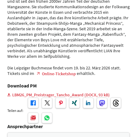
und ist seit den frühen 2000er Jahren Teil der deutschen
Mangaszene. Sie studierte Kommunikationsdesign an der Folkwang
Universität der Künste in Essen und verbrachte 2015 ein
Auslandsjahr in Japan, das das ihre künstlerische Arbeit prägte. Ihr
Debütwerk, der Steampunk-Shōjo-Manga „Mechanical Princess“,
etablierte sie in der Indie-Manga-Szene. Seit 2019 arbeitet sie an
ihrem zweiten großen Projekt, dem Fantasy-Manga „Rabenfluch“,
der Elemente von Boys Love mit erzählerischer Tiefe,
psychologischer Entwicklung und atmosphärischer Fantasywelt
verbindet. Als unabhängige Künstlerin veröffentlicht LIAN ihre
Werke vor allem im Selfpublishing.
Die Leipziger Buchmesse findet vom 19. bis 22. März 2026 statt.
Tickets sind im
erhältlich.
Online-Ticketshop
Download PM
LBM26_PM_Preistrager_Tancho_Award (DOCX, 93 kB)
Teilen auf:
Ansprechpartner