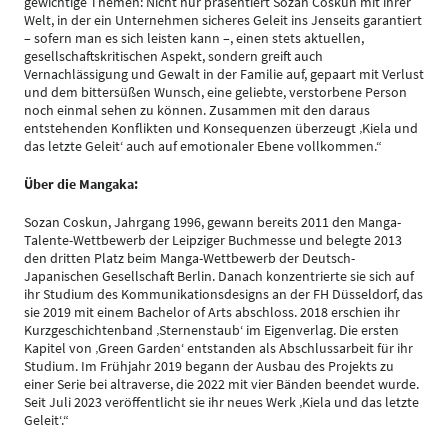
gewichtige Themen: Nicht nur präsentiert Sozan Coskun mit ihrer
Welt, in der ein Unternehmen sicheres Geleit ins Jenseits garantiert
– sofern man es sich leisten kann –, einen stets aktuellen,
gesellschaftskritischen Aspekt, sondern greift auch
Vernachlässigung und Gewalt in der Familie auf, gepaart mit Verlust
und dem bittersüßen Wunsch, eine geliebte, verstorbene Person
noch einmal sehen zu können. Zusammen mit den daraus
entstehenden Konflikten und Konsequenzen überzeugt ‚Kiela und
das letzte Geleit‘ auch auf emotionaler Ebene vollkommen.“
Über die Mangaka:
Sozan Coskun, Jahrgang 1996, gewann bereits 2011 den Manga-
Talente-Wettbewerb der Leipziger Buchmesse und belegte 2013
den dritten Platz beim Manga-Wettbewerb der Deutsch-
Japanischen Gesellschaft Berlin. Danach konzentrierte sie sich auf
ihr Studium des Kommunikationsdesigns an der FH Düsseldorf, das
sie 2019 mit einem Bachelor of Arts abschloss. 2018 erschien ihr
Kurzgeschichtenband ‚Sternenstaub‘ im Eigenverlag. Die ersten
Kapitel von ‚Green Garden‘ entstanden als Abschlussarbeit für ihr
Studium. Im Frühjahr 2019 begann der Ausbau des Projekts zu
einer Serie bei altraverse, die 2022 mit vier Bänden beendet wurde.
Seit Juli 2023 veröffentlicht sie ihr neues Werk ‚Kiela und das letzte
Geleit‘.“