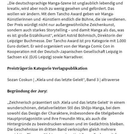
„Die deutschsprachige Manga-Szene ist unglaublich lebendig und
kreativ, wird aber noch zu wenig gesehen und gefördert. Das
wollen wir ändern. Mit dem Tancho Award geben wir Manga-
Künstlerinnen und -Künstlern endlich die Bühne, die sie verdienen.
Der Preis würdigt nicht nur außergewöhnliche Zeichenkunst,
sondern auch starkes Storytelling – und damit Manga als das, was
es ist: große Erzählkunst“, erklärt Astrid Böhmisch, Direktorin der
Leipziger Buchmesse. Der Tancho Award ist pro Kategorie mit 1.000
Euro dotiert. Er wird organisiert von der Manga Comic Con in
Kooperation mit der Deutsch-Japanischen Gesellschaft Leipzig in
Sachsen e.V. (DJG Leipzig) sowie Narradiver.
Preisträger:in Kategorie Verlagspublikation
Sozan Coskun | „Kiela und das letzte Geleit“, Band 3 | altraverse
Begründung der Jury:
„Zeichnerisch präsentiert sich ‚Kiela und das letzte Geleit‘ in einem
wunderschönen, detailverliebten Stil des Shōjo-Manga, bei dem
sowohl das Design der Charaktere, insbesondere die titelgebende
Hauptprotagonistin und ihre Freundin Mira, als auch die
Hintergründe zu beeindrucken wissen und im Gedächtnis bleiben.
Die Geschehnisse im dritten Band verknüpfen gleich mehrere