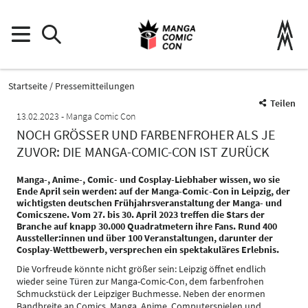
Startseite
Pressemitteilungen
Teilen
13.02.2023
Manga Comic Con
NOCH GRÖSSER UND FARBENFROHER ALS JE Z
UVOR: DIE MANGA-COMIC-CON IST ZURÜCK
Manga-, Anime-, Comic- und Cosplay-Liebhaber wissen, wo sie
Ende April sein werden: auf der Manga-Comic-Con in Leipzig, der
wichtigsten deutschen Frühjahrsveranstaltung der Manga- und
Comicszene. Vom 27. bis 30. April 2023 treffen die Stars der
Branche auf knapp 30.000 Quadratmetern ihre Fans. Rund 400
Aussteller:innen und über 100 Veranstaltungen, darunter der
Cosplay-Wettbewerb, versprechen ein spektakuläres Erlebnis.
Die Vorfreude könnte nicht größer sein: Leipzig öffnet endlich
wieder seine Türen zur Manga-Comic-Con, dem farbenfrohen
Schmuckstück der Leipziger Buchmesse. Neben der enormen
Bandbreite an Comics, Manga, Anime, Computerspielen und