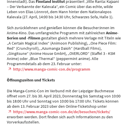
Innenstadt). Das
Finnland Institut
präsentiert „Ville Ranta: Kajaani
– Der Verbannte der Kalevala“, ein Comic über das echte, wilde
Leben von Elias Lönnrot, dem Mann hinter dem Nationalepos
Kalevala (27. April, 14:00 bis 14:30 Uhr, Schwarzes Sofa, Halle 1).
Sich zurücklehnen und genießen können die Besucher:innen im
Anime-Kino. Das umfangreiche Programm mit zahlreichen
Anime-
Serien und -Filmen
gestalten gleich mehrere Verlage mit Titeln wie
„A Certain Magical Index“ (Animoon Publishing), „One Piece Film:
Red“ (Crunchyroll), „Azumanga Daioh“ (Hardball Films),
„Gingitsune“ (Anime House GmbH), „OVERLORD“ (Staffel 3 - KSM
Anime) oder „Blue Thermal“ (peppermint anime). Alle
Programmdetails ab dem 23. Februar unter:
http://www.manga-comic-con.de/programm
Öffnungszeiten und Tickets
Die Manga-Comic-Con im Verbund mit der Leipziger Buchmesse
öffnet vom 27. bis 30. April 2023, Donnerstag bis Samstag von 10:00
bis 18:00 Uhr und Sonntag von 10:00 bis 17:00 Uhr. Tickets können
ab dem 13. Februar 2023 über den Online-Ticketshop unter
https://www.manga-comic-con.de/de/besuchen/tickets/
erworben werden. Dort finden sich auch Informationen zu den
Vorverkaufsstellen.