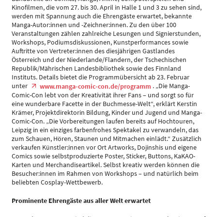
Kinofilmen, die vom 27. bis 30. April in Halle 1 und 3 zu sehen sind,
werden mit Spannung auch die Ehrengäste erwartet, bekannte
Manga-Autor:innen und -Zeichner:innen. Zu den über 100
Veranstaltungen zählen zahlreiche Lesungen und Signierstunden,
Workshops, Podiumsdiskussionen, Kunstperformances sowie
Auftritte von Vertreter:innen des diesjährigen Gastlandes
Österreich und der Niederlande/Flandern, der Tschechischen
Republik/Mährischen Landesbibliothek sowie des Finnland
Instituts. Details bietet die Programmübersicht ab 23. Februar
unter
. „Die Manga-
www.manga-comic-con.de/programm
Comic-Con lebt von der Kreativität ihrer Fans – und sorgt so für
eine wunderbare Facette in der Buchmesse-Welt“, erklärt Kerstin
Krämer, Projektdirektorin Bildung, Kinder und Jugend und Manga-
Comic-Con. „Die Vorbereitungen laufen bereits auf Hochtouren,
Leipzig in ein einziges farbenfrohes Spektakel zu verwandeln, das
zum Schauen, Hören, Staunen und Mitmachen einlädt.“ Zusätzlich
verkaufen Künstler:innen vor Ort Artworks, Dojinshis und eigene
Comics sowie selbstproduzierte Poster, Sticker, Buttons, KaKAO-
Karten und Merchandiseartikel. Selbst kreativ werden können die
Besucher:innen im Rahmen von Workshops – und natürlich beim
beliebten Cosplay-Wettbewerb.
Prominente Ehrengäste aus aller Welt erwartet