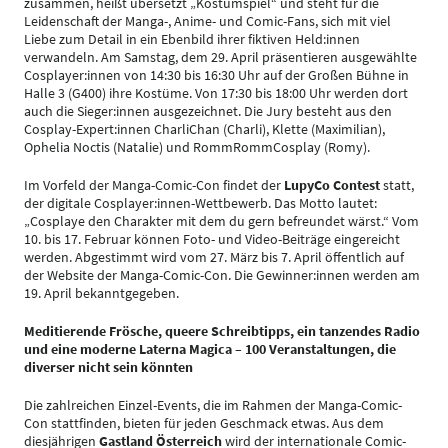
zusammen, heißt übersetzt „Kostümspiel“ und steht für die
Leidenschaft der Manga-, Anime- und Comic-Fans, sich mit viel
Liebe zum Detail in ein Ebenbild ihrer fiktiven Held:innen
verwandeln. Am Samstag, dem 29. April präsentieren ausgewählte
Cosplayer:innen von 14:30 bis 16:30 Uhr auf der Großen Bühne in
Halle 3 (G400) ihre Kostüme. Von 17:30 bis 18:00 Uhr werden dort
auch die Sieger:innen ausgezeichnet. Die Jury besteht aus den
Cosplay-Expert:innen CharliChan (Charli), Klette (Maximilian),
Ophelia Noctis (Natalie) und RommRommCosplay (Romy).
Im Vorfeld der Manga-Comic-Con findet der
LupyCo Contest
statt,
der digitale Cosplayer:innen-Wettbewerb. Das Motto lautet:
„Cosplaye den Charakter mit dem du gern befreundet wärst.“ Vom
10. bis 17. Februar können Foto- und Video-Beiträge eingereicht
werden. Abgestimmt wird vom 27. März bis 7. April öffentlich auf
der Website der Manga-Comic-Con. Die Gewinner:innen werden am
19. April bekanntgegeben.
Meditierende Frösche, queere Schreibtipps, ein tanzendes Radio
und eine moderne Laterna Magica – 100 Veranstaltungen, die
diverser nicht sein könnten
Die zahlreichen Einzel-Events, die im Rahmen der Manga-Comic-
Con stattfinden, bieten für jeden Geschmack etwas. Aus dem
diesjährigen
Gastland Österreich
wird der internationale Comic-