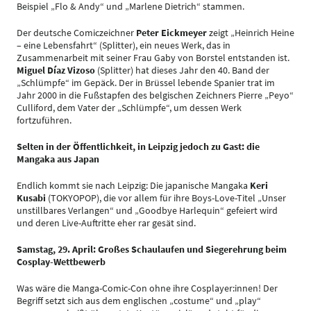
Beispiel „Flo & Andy“ und „Marlene Dietrich“ stammen.
Der deutsche Comiczeichner
Peter Eickmeyer
zeigt „Heinrich Heine
– eine Lebensfahrt“ (Splitter), ein neues Werk, das in
Zusammenarbeit mit seiner Frau Gaby von Borstel entstanden ist.
Miguel Díaz Vizoso
(Splitter) hat dieses Jahr den 40. Band der
„Schlümpfe“ im Gepäck. Der in Brüssel lebende Spanier trat im
Jahr 2000 in die Fußstapfen des belgischen Zeichners Pierre „Peyo“
Culliford, dem Vater der „Schlümpfe“, um dessen Werk
fortzuführen.
Selten in der Öffentlichkeit, in Leipzig jedoch zu Gast: die
Mangaka aus Japan
Endlich kommt sie nach Leipzig: Die japanische Mangaka
Keri
Kusabi
(TOKYOPOP), die vor allem für ihre Boys-Love-Titel „Unser
unstillbares Verlangen“ und „Goodbye Harlequin“ gefeiert wird
und deren Live-Auftritte eher rar gesät sind.
Samstag, 29. April: Großes Schaulaufen und Siegerehrung beim
Cosplay-Wettbewerb
Was wäre die Manga-Comic-Con ohne ihre Cosplayer:innen! Der
Begriff setzt sich aus dem englischen „costume“ und „play“