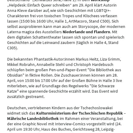
„Helpdesk: Einfach Queer schreiben“ am 29. April klärt Autorin
Anna Kleve darüber auf, wie sich Geschichten mit LGBTQI+-
Charakteren frei von toxischen Tropes und Klischees verfassen
lassen (15:00 bis 16:00 Uhr, Halle 1, ArtMacoro, Stand C500). Sich
selbst ausprobieren kann man auch am Storyscope, der modernen
Laterna magica des Ausstellers
Niederlande und Flandern
. Mit
dem digitalen Schattentheater lassen sich spontan und spielerisch
Geschichten auf die Leinwand zaubern (täglich in Halle 4, Stand
C305).
Die bekannten Phantastik-Autor:innen Markus Heitz, Liza Grimm,
Mikkel Robrahn, Annabelle Stehl und Christoph Hardebusch
schlüpfen beim großen Pen-und-Paper-Event "Die Bibliothek aus
Obsidian" in fiktive Rollen. Die Zuschauer:innen können am 28.
April, von 15:00 bis 17:00 Uhr auf der Großen Bühne in Halle 3 live
miterleben, wie auf Grundlage des Regelwerks "Die Schwarze
Katze" eine spannende Geschichte erzählt wird. Das Event wird
zusätzlich gestreamt.
Deutschen, vertriebenen Kindern aus der Tschechoslowakei
widmet sich das
Kulturministerium der Tschechischen Republik –
Mährische Landesbibliothek
im Rahmen einer Veranstaltung, bei
der eine Graphic Novel mit Interview-Comics vorgestellt wird (24.
April um 19:30 Uhr, Haus des Buches, Gerichtsweg 28, Leipzig-