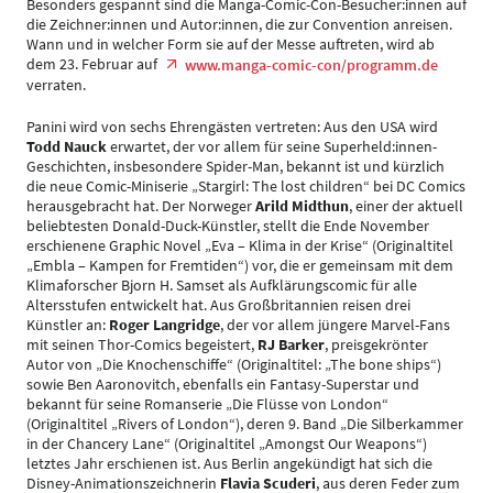
Besonders gespannt sind die Manga-Comic-Con-Besucher:innen auf
die Zeichner:innen und Autor:innen, die zur Convention anreisen.
Wann und in welcher Form sie auf der Messe auftreten, wird ab
dem 23. Februar auf
www.manga-comic-con/programm.de
verraten.
Panini wird von sechs Ehrengästen vertreten: Aus den USA wird
Todd Nauck
erwartet, der vor allem für seine Superheld:innen-
Geschichten, insbesondere Spider-Man, bekannt ist und kürzlich
die neue Comic-Miniserie „Stargirl: The lost children“ bei DC Comics
herausgebracht hat. Der Norweger
Arild Midthun
, einer der aktuell
beliebtesten Donald-Duck-Künstler, stellt die Ende November
erschienene Graphic Novel „Eva – Klima in der Krise“ (Originaltitel
„Embla – Kampen for Fremtiden“) vor, die er gemeinsam mit dem
Klimaforscher Bjorn H. Samset als Aufklärungscomic für alle
Altersstufen entwickelt hat. Aus Großbritannien reisen drei
Künstler an:
Roger Langridge
, der vor allem jüngere Marvel-Fans
mit seinen Thor-Comics begeistert,
RJ Barker
, preisgekrönter
Autor von „Die Knochenschiffe“ (Originaltitel: „The bone ships“)
sowie Ben Aaronovitch, ebenfalls ein Fantasy-Superstar und
bekannt für seine Romanserie „Die Flüsse von London“
(Originaltitel „Rivers of London“), deren 9. Band „Die Silberkammer
in der Chancery Lane“ (Originaltitel „Amongst Our Weapons“)
letztes Jahr erschienen ist. Aus Berlin angekündigt hat sich die
Disney-Animationszeichnerin
Flavia Scuderi
, aus deren Feder zum