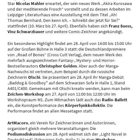
Star
Nicolas Mahler
erwartet, der sein neues Werk „Akira Kurosawa
und der meditierende Frosch“ vorstellt und zu dessen Arbeiten im
Leipziger Literaturhaus eine Ausstellung mit dem Titel „Ah!
Thomas Bernhard. Den kenn ich. – Schreibt der jetzt für Sie?“
stattfindet (10. März bis 27. April). Ebenfalls haben sich
Franz Suess,
Vinz Schwarzbauer
und weitere Comic-Zeichner angekündigt.
Ein besonderes Highlight findet am 28. April von 14:00 bis 15:00 Uhr
auf der Großen Bühne in Halle 3 statt: die Deutschlandpremiere
von „Road of Bones“ (Cross Cult Verlag), dem neuen Werk des
mehrfach ausgezeichneten Fantasy-, Mystery- und Horror-
Bestsellerautors
Christopher Golden
. Aber auch der Manga-
Nachwuchs ist vertreten, zum Beispiel durch die russische
Zeichnerin
Olschi
. Sie präsentiert am 28. April ihr Manga-Debüt
„Baddog & Goodboy" auf dem Schwarzen Sofa in Halle 1, Stand
A401/C400. Gemeinsam mit Olschi kreativ werden, kann man beim
Zeichen-Workshop
am 27. April von 11:00 bis 12:00 Uhr im
Workshopraum M1. Zum Mitmachen lädt auch das
Radio-Ballett
ein, die Kunstperformance des
Körperfụnkkollektiv
. Die
Performance findet an allen Messetagen statt.
ArtMacoro
, ein Verein für Zeichner:innen und Autor:innen,
organisiert gleich mehrere Veranstaltungen: Die
Podiumsdiskussion
am 28. April widmet sich der „Light Novel in
Deutschland“ (Schwarzes Sofa, Halle 1). In dem
Workshop