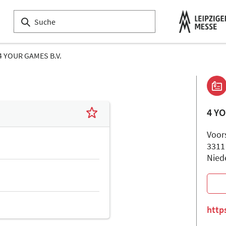
4 YOUR GAMES B.V.
4 Y
Voor
3311
Nied
http