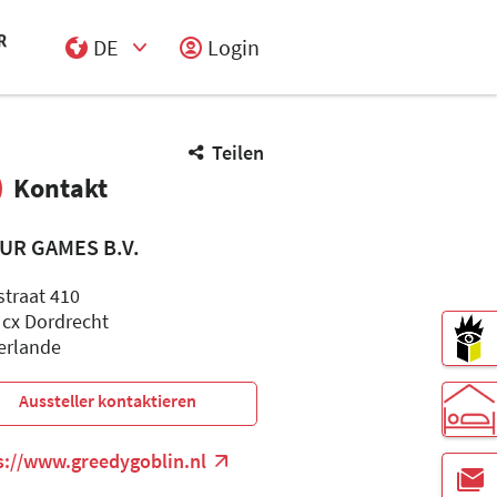
DE
Login
Select Input
Teilen
Kontakt
OUR GAMES B.V.
straat 410
 cx Dordrecht
erlande
Aussteller kontaktieren
s://www.greedygoblin.nl