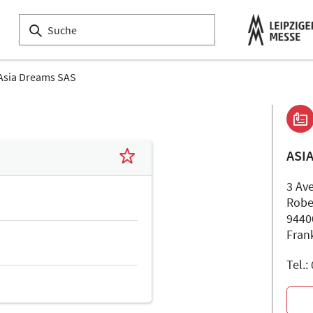
Asia Dreams SAS
ASI
3 Av
Robe
94400
Fran
Tel.