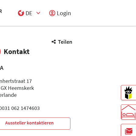
DE
Login
Select Input
Teilen
Kontakt
IA
nhertstraat 17
 GX Heemskerk
erlande
: 0031 062 1474603
Aussteller kontaktieren