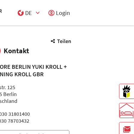
DE
Login
Select Input
Teilen
Kontakt
TORE BERLIN YUKI KROLL +
NING KROLL GBR
tr. 125
5 Berlin
schland
: 030 31801400
 030 78703432