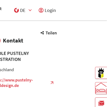
DE
Login
Select Input
Teilen
Kontakt
OLE PUSTELNY
USTRATION
schland
s://www.pustelny-
ildesign.de