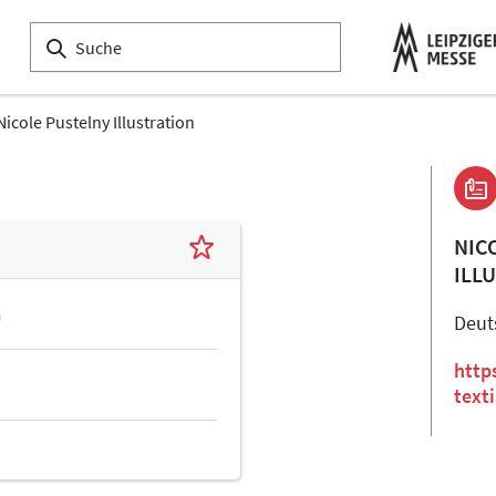
Nicole Pustelny Illustration
NIC
ILL
n
Deut
http
text