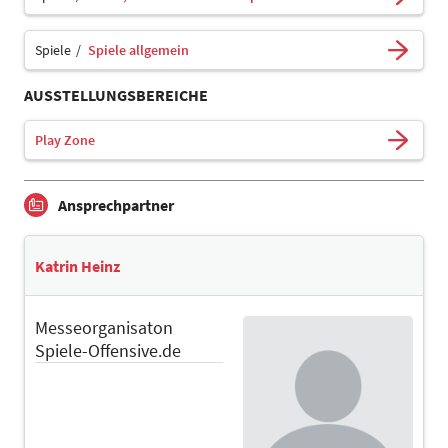
Spiele
Spiele allgemein
AUSSTELLUNGSBEREICHE
Play Zone
Ansprechpartner
Katrin Heinz
Messeorganisaton
Spiele-Offensive.de