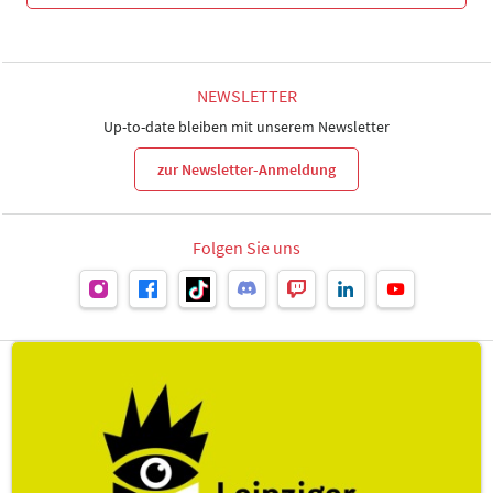
NEWSLETTER
Up-to-date bleiben mit unserem Newsletter
zur Newsletter-Anmeldung
Folgen Sie uns