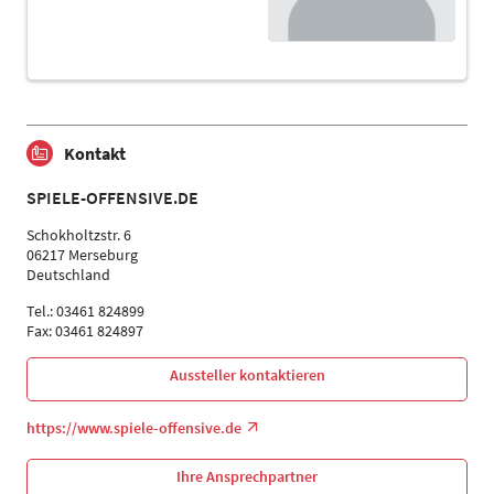
Kontakt
SPIELE-OFFENSIVE.DE
Schokholtzstr. 6
06217 Merseburg
Deutschland
Tel.: 03461 824899
Fax: 03461 824897
Aussteller kontaktieren
https://www.spiele-offensive.de
Ihre Ansprechpartner