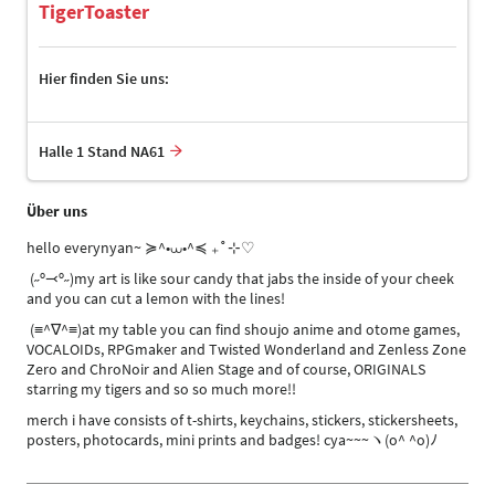
TigerToaster
Hier finden Sie uns:
Halle 1 Stand NA61
Über uns
hello everynyan~ ≽^•⩊•^≼ ₊˚⊹♡
(˶º⤙º˶)my art is like sour candy that jabs the inside of your cheek
and you can cut a lemon with the lines!
(≡^∇^≡)at my table you can find shoujo anime and otome games,
VOCALOIDs, RPGmaker and Twisted Wonderland and Zenless Zone
Zero and ChroNoir and Alien Stage and of course, ORIGINALS
starring my tigers and so so much more!!
merch i have consists of t-shirts, keychains, stickers, stickersheets,
posters, photocards, mini prints and badges! cya~~~ヽ(o^ ^o)ﾉ