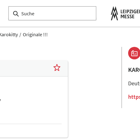
Karokitty
Originale !!!
KAR
Deut
http
y