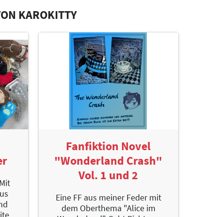
VON KAROKITTY
Fanfiktion Novel
er
"Wonderland Crash"
Vol. 1 und 2
Mit
aus
Eine FF aus meiner Feder mit
ind
dem Oberthema "Alice im
ite