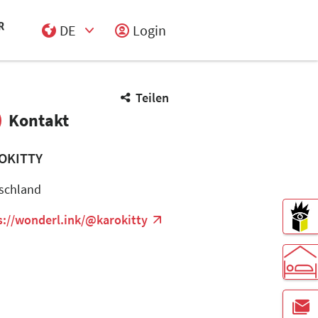
DE
Login
Select Input
Teilen
Kontakt
OKITTY
schland
s://wonderl.ink/@karokitty