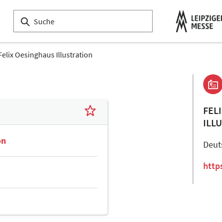
Felix Oesinghaus Illustration
FEL
ILL
on
Deut
http