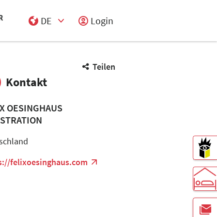
DE
Login
Select Input
Teilen
Kontakt
IX OESINGHAUS
USTRATION
schland
s://felixoesinghaus.com