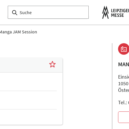
Manga JAM Session
MAN
Eins
1050
Öste
Tel.