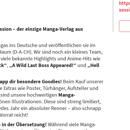
http
sess
ssion – der einzige Manga-Verlag aus
gas ins Deutsche und veröffentlichen sie im
aum (D-A-CH). Wir sind noch ein kleines Team,
viele bekannte Highlights und Anime-Hits wie
ck“
,
„A Wild Last Boss Appeared!“
und
„Hell
app dir besondere Goodies!
Beim Kauf unserer
 Extras wie Poster, Türhänger, Aufsteller und
t sind unsere hochwertigen
Manga-
en Illustrationen. Diese sind streng limitiert,
jedes Jahr ein absoluter Renner – also schnapp
Vorrat reicht!
s in der Übersetzung!
Während viele Manga-