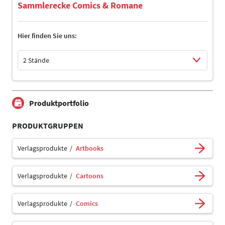
Sammlerecke Comics & Romane
Hier finden Sie uns:
2 Stände
Select Input
Select Input
Produktportfolio
PRODUKTGRUPPEN
Verlagsprodukte
Artbooks
Verlagsprodukte
Cartoons
Verlagsprodukte
Comics