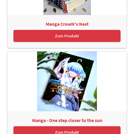
Manga CrowN's Nest
Zum Produkt
Manga - One step closer to the sun
Zum Produkt