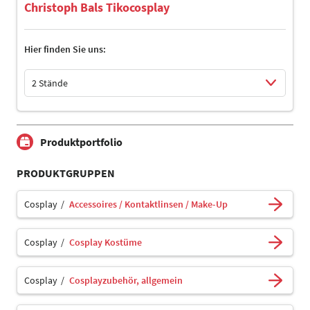
Christoph Bals Tikocosplay
Hier finden Sie uns:
2 Stände
Select Input
Select Input
Produktportfolio
PRODUKTGRUPPEN
Cosplay
Accessoires / Kontaktlinsen / Make-Up
Cosplay
Cosplay Kostüme
Cosplay
Cosplayzubehör, allgemein