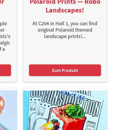
er
Polaroid Prints — Robo
Landscapes!
iple
At C204 in Hall 1, you can find
ker
original Polaroid themed
sts's
landscape prints!...
algic
f a
Zum Produkt