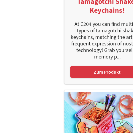
Tamagotchi Shak
Keychains!
At C204 you can find mult
types of tamagotchi sha
keychains, matching the arti
frequent expression of nost
technology! Grab yoursel
memory p...
Zum Produkt