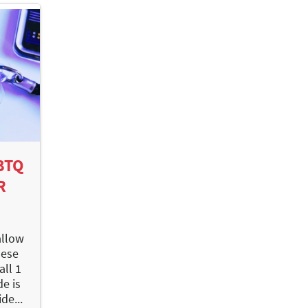
BTQ
R
allow
hese
ll 1
de is
de...