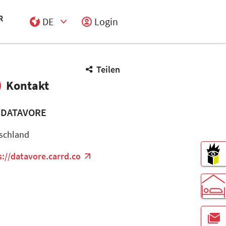
DE
Login
Select Input
Teilen
Kontakt
 DATAVORE
schland
s://datavore.carrd.co