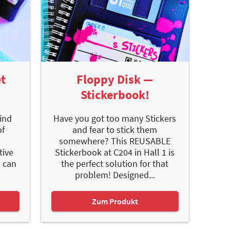
t
Floppy Disk —
Stickerbook!
find
Have you got too many Stickers
of
and fear to stick them
somewhere? This REUSABLE
tive
Stickerbook at C204 in Hall 1 is
s can
the perfect solution for that
problem! Designed...
Zum Produkt