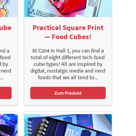
Cube
Practical Square Print
— Food Cubes!
ind a
At C204 in Hall 1, you can find a
-food
total of eight different tech-food
d by
cube types! All are inspired by
 nerd
digital, nostalgic media and nerd
..
foods that we all tend to...
Zum Produkt