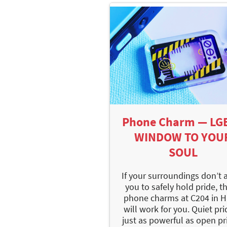
Phone Charm — LG
WINDOW TO YOU
SOUL
If your surroundings don’t 
you to safely hold pride, t
phone charms at C204 in Ha
will work for you. Quiet pri
just as powerful as open pri